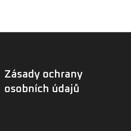
Úvod
Tel. 722 222 500
Elektromontáže
O nás
Reference
Kontakt
Zásady ochrany
osobních údajů