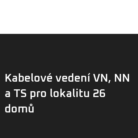
Úvod
Tel. 722 222 500
Elektromontáže
O nás
Reference
Kontakt
Kabelové vedení VN, NN
a TS pro lokalitu 26
domů