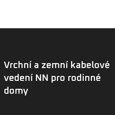
Úvod
Tel. 722 222 500
Elektromontáže
O nás
Reference
Kontakt
Vrchní a zemní kabelové
vedení NN pro rodinné
domy